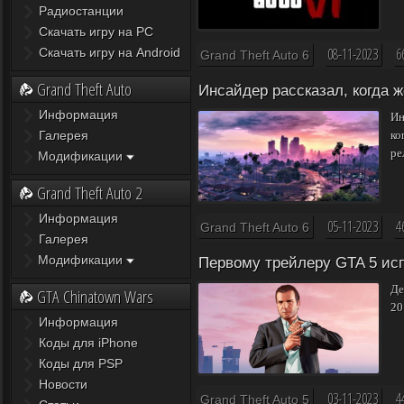
Радиостанции
Скачать игру на PC
08-11-2023
6
Скачать игру на Android
Grand Theft Auto 6
Grand Theft Auto
Инсайдер рассказал, когда ж
Информация
Ин
Галерея
ко
ре
Модификации
Grand Theft Auto 2
Информация
05-11-2023
4
Grand Theft Auto 6
Галерея
Модификации
Первому трейлеру GTA 5 ис
Де
GTA Chinatown Wars
20
Информация
Коды для iPhone
Коды для PSP
Новости
03-11-2023
4
Grand Theft Auto 5