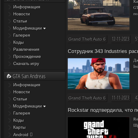
Ка
Информация
GT
Новости
по
Статьи
Модификации
Галерея
12-11-2023
5
Grand Theft Auto 6
Коды
Развлечения
Сотрудник 343 Industries ра
Прохождение
Дж
Скачать игру
In
GTA San Andreas
Информация
Новости
11-11-2023
4
Grand Theft Auto 6
Статьи
Модификации
Rockstar подтвердила, что 
Галерея
Ro
Коды
Шр
Карты
Android