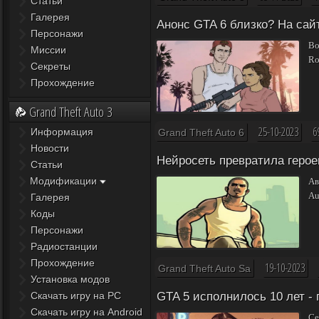
Статьи
Галерея
Анонс GTA 6 близко? На сай
Персонажи
Во
Миссии
Ro
Секреты
Прохождение
Grand Theft Auto 3
25-10-2023
6
Информация
Grand Theft Auto 6
Новости
Нейросеть превратила героев 
Статьи
Модификации
Ав
Au
Галерея
Коды
Персонажи
Радиостанции
Прохождение
19-10-2023
Grand Theft Auto Sa
Установка модов
Скачать игру на PC
GTA 5 исполнилось 10 лет -
Скачать игру на Android
Се