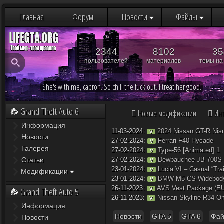
Главная
Форум
Новости
Файлы
Мои избранные файлы
Информация
Добавление нового файла
Загрузка...
2344
8102
35
Мои сохран
Упс, добавлять файлы 
пользователей
материалов
темы на
She's with me, cabron. So chill the fuck out. I treat her good.
Grand Theft Auto 6
Новые модификации
Инт
Информация
11-03-2024:
2024 Nissan GT-R Nis
V
Новости
27-02-2024:
Ferrari F40 Hycade
V
Галерея
27-02-2024:
Type-56 [Animated] 1
V
Статьи
27-02-2024:
Dewbauchee JB 700S
V
23-01-2024:
Lucia VI – Casual “Trai
V
Модификации
23-01-2024:
BMW M5 CS Widebod
V
26-11-2023:
AVS Vest Package (EU
Grand Theft Auto 5
V
26-11-2023:
Nissan Skyline R34 
V
Информация
Новости
GTA 5
GTA 6
Фай
Новости