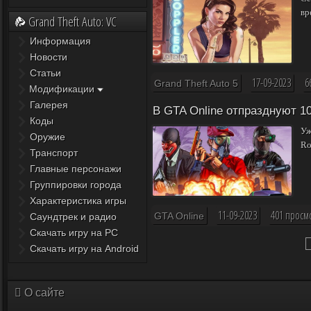
вр
Grand Theft Auto: VC
Информация
Новости
Статьи
17-09-2023
6
Grand Theft Auto 5
Модификации
Галерея
В GTA Online отпразднуют 1
Коды
Уж
Оружие
Ro
Транспорт
Главные персонажи
Группировки города
Характеристика игры
11-09-2023
401 просм
GTA Online
Саундтрек и радио
Скачать игру на PC
Скачать игру на Android
О сайте