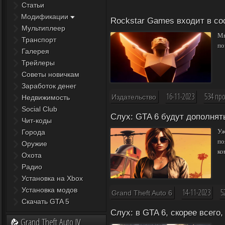
Статьи
Модификации
Rockstar Games входит в сос
Мультиплеер
Мн
Транспорт
по
Галерея
Трейлеры
Советы новичкам
Заработок денег
16-11-2023
534 пр
Издательство
Недвижимость
Social Club
Слух: GTA 6 будут дополня
Чит-коды
Уж
Города
по
Оружие
ко
Охота
Радио
Установка на Xbox
Установка модов
14-11-2023
5
Grand Theft Auto 6
Скачать GTA 5
Слух: в GTA 6, скорее всего,
Grand Theft Auto IV